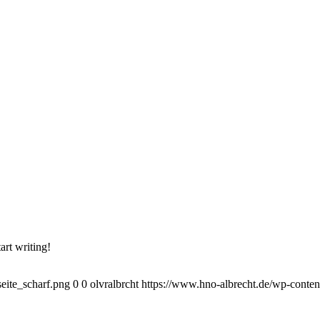
art writing!
eite_scharf.png
0
0
olvralbrcht
https://www.hno-albrecht.de/wp-conte